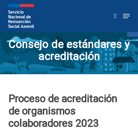
Skip
to
Menu
buscar
main
content
Consejo de estándares y
acreditación
Proceso de acreditación
de organismos
colaboradores 2023